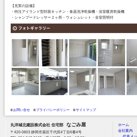
【充実の設備】
・特注アイランド型対面キッチン・食器洗浄乾燥機・浴室暖房乾燥機
・シャンプードレッサー２ヶ所・ウォシュレット・全室照明付
お問い合せ
プライバシーポリシー
サイトマップ
なごみ屋
丸洋城北建設株式会社 住宅部
ホーム
会社案内
〒420-0803 静岡市葵区千代田4丁目6番4号
代表メ